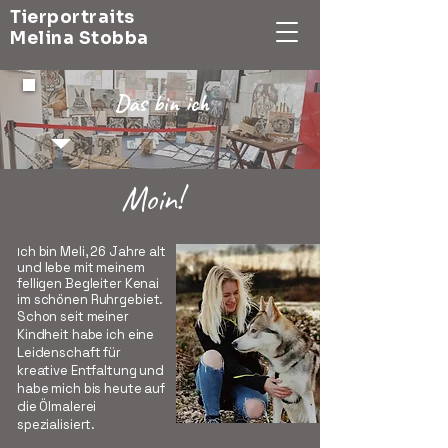
Tierportraits
Melina Stobba
Das bin ich
Moin!
ch bin Meli, 26 Jahre alt
I
und lebe mit meinem
felligen Begleiter Kenai
im schönen Ruhrgebiet.
​Schon seit meiner
Kindheit habe ich eine
Leidenschaft für
kreative Entfaltung und
habe mich bis heute auf
die Ölmalerei
spezialisiert.