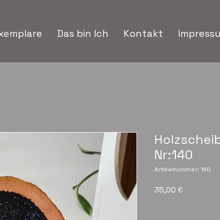
xemplare
Das bin Ich
Kontakt
Impress
Holzschei
Nr:140
Artikelnummer: 140
Preis
35,00 €