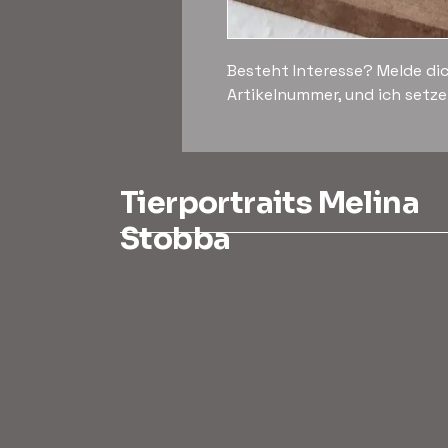
Besteht Interesse? Melde dic
Artikelnummer, und ich setze
Tierportraits Melina
Stobba