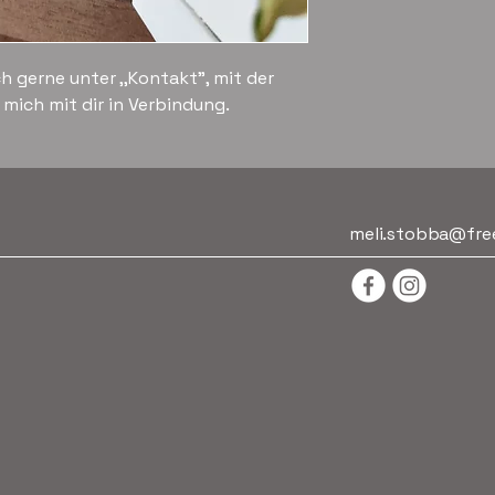
h gerne unter ,,Kontakt", mit der
 mich mit dir in Verbindung.
meli.stobba@fre