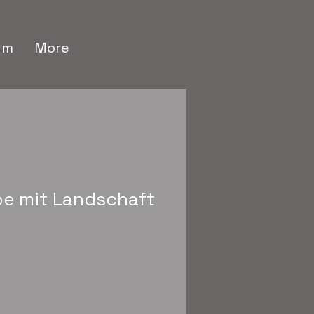
um
More
be mit Landschaft